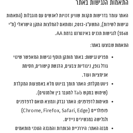
התאמות הנגישות באתר
האתר עומד בדרישות תקנות שוויון זכויות לאנשים עם מוגבלות (התאמות
נגישות לשירות), התשע"ג-2013, ומותאם להמלצות התקן הישראלי (ת"י
5568) לנגישות תכנים באינטרנט ברמת AA.
התאמות שבוצעו באתר:
תפריט נגישות:
באתר מותקן תוסף נגישות המאפשר שינוי
גודל גופן, ניגודיות צבעים, הדגשת קישורים, חסימת
אנימציות ועוד.
ניווט מקלדת:
האתר תומך בניווט מלא באמצעות המקלדת
(שימוש במקש Tab למעבר בין אלמנטים).
תאימות לדפדפנים:
האתר נבדק ונמצא תואם לדפדפנים
פופולריים (Chrome, Firefox, Safari, Edge)
ולגלישה במכשירים ניידים.
מבנה האתר:
היררכיית הכותרות והמבנה הטכני מותאמים