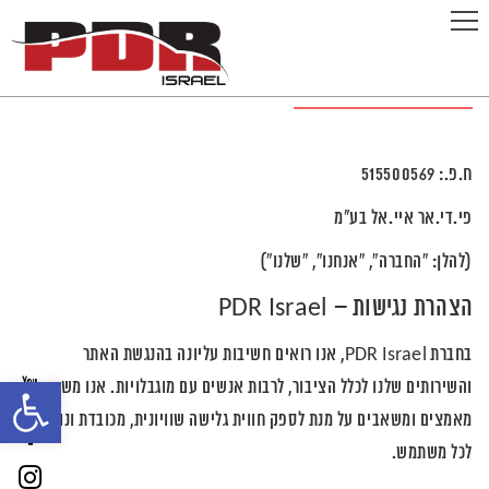
הצהרת נגישות
ח.פ.: 515500569
פי.די.אר איי.אל בע״מ
(להלן: “החברה”, “אנחנו”, “שלנו”)
הצהרת נגישות – PDR Israel
בחברת
PDR Israel
, אנו רואים חשיבות עליונה בהנגשת האתר
והשירותים שלנו לכלל הציבור, לרבות אנשים עם מוגבלויות. אנו משקיעים
פתח
מאמצים ומשאבים על מנת לספק חווית גלישה שוויונית, מכובדת ונוחה
סרגל
לכל משתמש.
נגישות