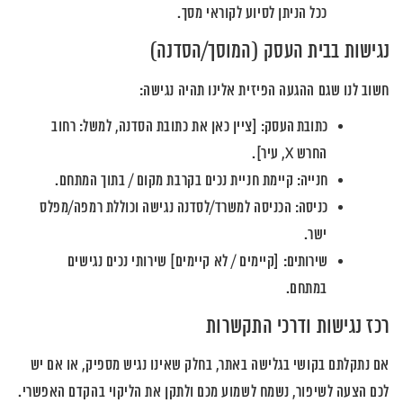
ככל הניתן לסיוע לקוראי מסך.
נגישות בבית העסק (המוסך/הסדנה)
חשוב לנו שגם ההגעה הפיזית אלינו תהיה נגישה:
כתובת העסק:
[ציין כאן את כתובת הסדנה, למשל: רחוב
החרש X, עיר].
חנייה:
קיימת חניית נכים בקרבת מקום / בתוך המתחם.
כניסה:
הכניסה למשרד/לסדנה נגישה וכוללת רמפה/מפלס
ישר.
שירותים:
[קיימים / לא קיימים] שירותי נכים נגישים
במתחם.
רכז נגישות ודרכי התקשרות
אם נתקלתם בקושי בגלישה באתר, בחלק שאינו נגיש מספיק, או אם יש
לכם הצעה לשיפור, נשמח לשמוע מכם ולתקן את הליקוי בהקדם האפשרי.