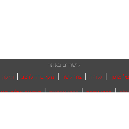
קישורים באתר
|
|
|
|
ל מוסך
גלריה
צור קשר
נזקי ברד לרכב
תיקון PDR
|
|
|
ולם
רכבי יוקרה
רכבי אספנות
הוראות צילום הנז
|
|
מאי רכב
PDR/פי די אר וביטוח מקיף
ירידת ערך רכ
תקנון ומדיניות אתר