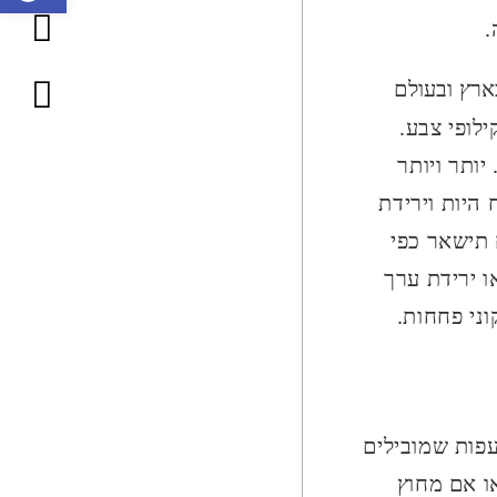
סרגל
.
נגישות
ארץ ובעולם
לופי צבע.
טת PDR נקראת על פי ראשי התיבות של – PAINTLESS DENT REPAIR. יותר ויותר
היות וירידת
 תישאר כפי
ו ירידת ערך
ני פחחות.
עפות שמובילים
ו אם מחוץ