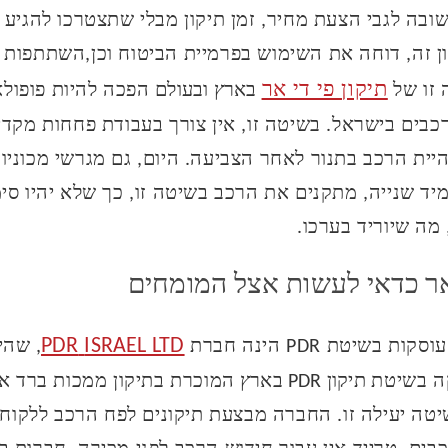
ובה לגבי הצעת מחיר, זמן תיקון מבלי שתצטרכו להגיע ל
רון זה, דוחה את השימוש בפרמיית הביטוח וכן,השתתפות
תיקון פי די אר
 זו של
בארץ ובעולם
הפכה להיות פופולא
כבים בישראל. בשיטה זו, אין צורך בעבודת פחחות מקדימ
היית הרכב בתנור לאחר הצביעה. היום, גם מגרשי מכוניו
יד שנייה, מתקנים את הרכב בשיטה זו, כך שלא יהיו סי
מה שיוריד בערכו.
 אר כדאי לעשות אצל המומחים
PDR
ISRAEL LTD
בשיטת PDR הינה חברת
,
שהי
קה בשיטת
תיקון
PDR
בארץ
המוכרת בתיקון ממכות ברד או
טה יעילה זו. החברה מבצעת תיקונים לפח הרכב ללקוחו