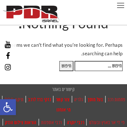
Nothing Found.
It seems we can’t find what you’re looking for. Perhaps
searching can help.
חיפוש:
קישורים באתר
|
|
|
|
|
|
פחחות רכב
בעל מוסך
גלריה
צור קשר
נזקי ברד לרכב
תיקון PDR
פתח
מי אנחנו
סרגל
|
|
|
|
פי די אר בארץ ובעולם
רכבי יוקרה
רכבי אספנות
הוראות צילום הנזק
נגישות