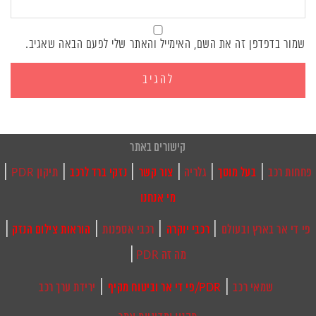
שמור בדפדפן זה את השם, האימייל והאתר שלי לפעם הבאה שאגיב.
קישורים באתר
|
|
|
|
|
|
פחחות רכב
בעל מוסך
גלריה
צור קשר
נזקי ברד לרכב
תיקון PDR
מי אנחנו
|
|
|
|
פי די אר בארץ ובעולם
רכבי יוקרה
רכבי אספנות
הוראות צילום הנזק
|
מה זה PDR
|
|
שמאי רכב
PDR/פי די אר וביטוח מקיף
ירידת ערך רכב