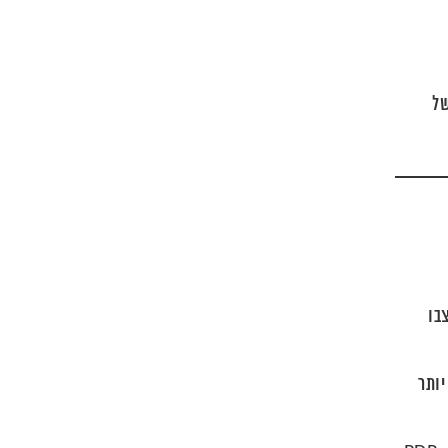
של
צבו
יותר