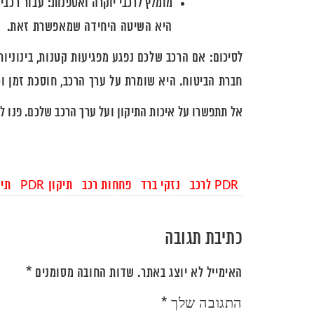
מומלץ לרכבי יוקרה ואספנות:
היא השיטה היחידה שמאפשרת זאת.
לסיכום:
חברת הביטוח. היא שומרת על ערך הרכב, חוסכת זמן ו
אל תתפשרו על איכות התיקון ועל ערך הרכב שלכם. פנו למומחי PDR ישראל וקבלו את התיקון המקצ
PDR לרכב
נזקי ברד
פחחות רכב
תיקון PDR
תיק
כתיבת תגובה
האימייל לא יוצג באתר.
שדות החובה מסומנים
*
*
התגובה שלך