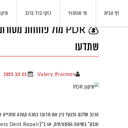
דף הבית
מי אנחנו?
נזקי ברד ברכב
תיקון R
💰 PDR מול פחחות מ
שתדעו
Valery Ifraimov
23 נוב 2025
הרכב שלכם נפגע? בין אם מדובר במכה קטנה מחנייה א
וצבע" בשיטה המסורתית, או ב"PDR" (Paintless Dent Repair), השיטה החדשנית?