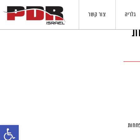
גלריה
צור קשר
ות
פחחות
פתח