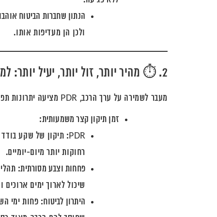
ללא פגיעה.
הנתון שחברות הביטוח אוהבו
ולכן הן מעדיפות אותו.
2. ⏱️ מהיר יותר, זול יותר, יעיל יותר: למה הביטוח מעדיף PDR?
מעבר לשמירה על ערך הרכב, PDR מציעה יתרונות תפעוליים שחוסכים כסף וזמן לכולם:
זמן תיקון קצר משמעותית:
PDR:
תיקון של שקע בודד א
רחוקות יותר מיום-יומיים.
פחחות וצבע מסורתית:
תהליך 
שיכול לארוך ימים ארוכים ו
היתרון לביטוח:
פחות ימי השב