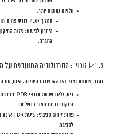
שחוסך להם הרבה מאוד כסף
עלויות נמוכות יותר:
תהליך PDR דורש פחות חומרים (אין צבע, חומרי מילוי וכו') ופחות שעות עבודה כוללות.
היתרון לביטוח:
עלות התיקון
החברה.
3. 📈 PDR: הטכנולוגיה המועדפת על מומחים וחברות ביטוח
בעבר, פחחות וצבע היו האפשרות היחידה. היום, עם התפתחות הטכנולוגיה, PDR הפכה
דיוק ללא פשרות:
טכנאי PDR
המקורי ברמת גימור מושלמת.
פחות זיהום סביבתי:
שיטת DR
לסביבה.