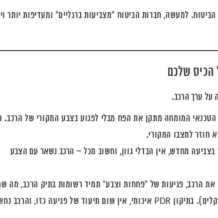
ביטוח. למעשה, חברות הביטוח "מצביעות ברגליים" ומעדיפות יותר וי
 על ערך הרכב
.
שיטת PDR, הטכנאי המומחה מתקן את הפח מבלי לפגוע בצבע המקורי של הרכב. 
 חוזר למצבו המקורי.
בצביעה מחדש, אין הבדלי גוון, וחשוב מכל –
הרכב נשאר עם הצבע
ת הרכב, פגיעות של "פחחות וצבע" תמיד רשומות בתיק הרכב, מה שמ
לירידת ערך משמעותית (לרוב באלפי שקלים). בתיקון PDR איכותי, אין שום תיעוד של פגיעה כזו, ו