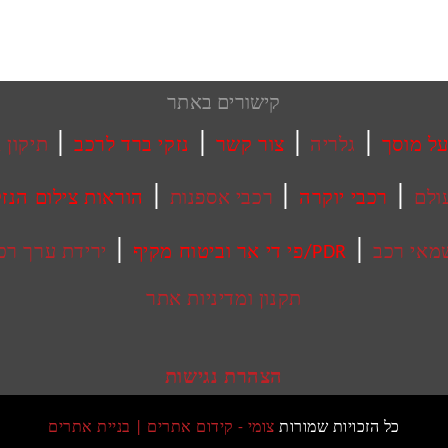
קישורים באתר
|
|
|
|
ל מוסך
גלריה
צור קשר
נזקי ברד לרכב
תיקון PDR
|
|
|
ולם
רכבי יוקרה
רכבי אספנות
הוראות צילום הנז
|
|
מאי רכב
PDR/פי די אר וביטוח מקיף
ירידת ערך רכ
תקנון ומדיניות אתר
הצהרת נגישות
כל הזכויות שמורות
צומי - קידום אתרים | בניית אתרים