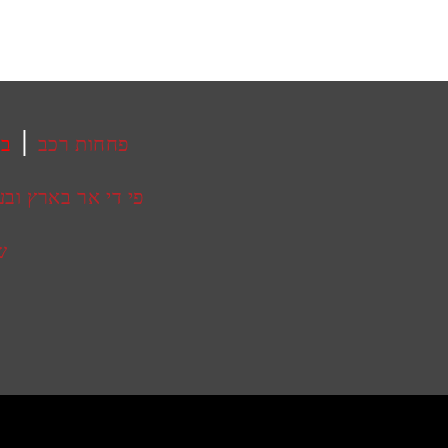
|
פחחות רכב
בע
פי די אר בארץ ובע
ש