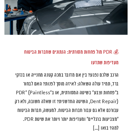
💰 PDR מול פחחות מסורתית: הנתונים שחברות הביטוח
מעדיפות שתדעו
הרכב שלכם נפגע? בין אם מדובר במכה קטנה מחנייה או בנזקי
ברד, תמיד עולה השאלה: לאיזה מוסך לפנות? האם לבחור
ב"פחחות וצבע" בשיטה המסורתית, או ב"PDR" (Paintless
Dent Repair), השיטה החדשנית? זו שאלה חשובה, ולא רק
עבורכם אלא גם עבור חברות הביטוח. למעשה, חברות הביטוח
"מצביעות ברגליים" ומעדיפות יותר ויותר את שיטת PDR.
למה? בואו […]