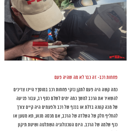
פחחות רכב- זה כבר לא מה שהיה פעם
כמה קשה היה פעם לתקן נזקי פחחות רכב במוסך? היינו צריכים
להשאיר את הרכב למשך כמה ימים לשלם כסף רב, עבור פגיעה
של מכה קטנה בדלת או בכנף של רכב ולפעמים היה קיים צורך
להחליף חלק של השלדה של הרכב, אם מכסה מנוע, תא מטען או
כנף שלמה של הרכב. היום הטכנולוגיה השתלטה ושיטת תיקון