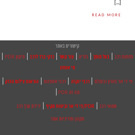
[…]
READ MORE
קישורים באתר
|
|
|
|
|
|
פחחות רכב
בעל מוסך
גלריה
צור קשר
נזקי ברד לרכב
תיקון PDR
מי אנחנו
|
|
|
|
פי די אר בארץ ובעולם
רכבי יוקרה
רכבי אספנות
הוראות צילום הנזק
|
מה זה PDR
|
|
שמאי רכב
PDR/פי די אר וביטוח מקיף
ירידת ערך רכב
תקנון ומדיניות אתר